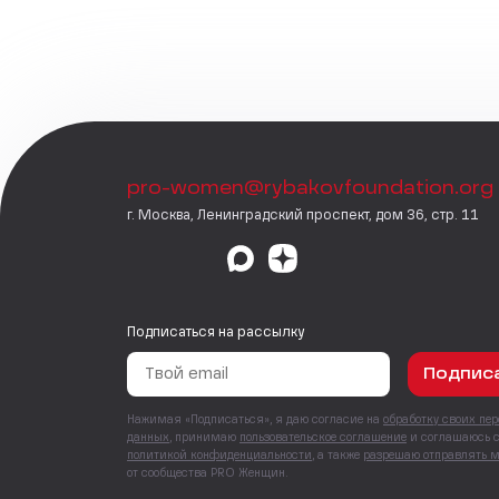
pro-women@rybakovfoundation.org
г. Москва, Ленинградский проспект, дом 36, стр. 11
Подписаться на рассылку
Подпис
Нажимая «Подписаться», я даю согласие на
обработку своих пе
данных
, принимаю
пользовательское соглашение
и соглашаюсь 
политикой конфиденциальности
, а также
разрешаю отправлять 
от сообщества PRO Женщин.