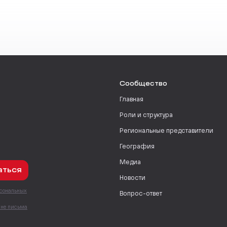
Сообщество
Главная
Роли и структура
Региональные представители
География
Медиа
аться
Новости
рсональных
Вопрос-ответ
с
мне письма