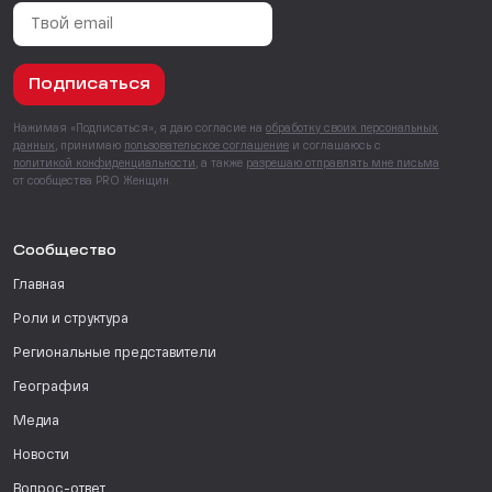
Подписаться
Нажимая «Подписаться», я даю согласие на
обработку своих персональных
данных
, принимаю
пользовательское соглашение
и соглашаюсь с
политикой конфиденциальности
, а также
разрешаю отправлять мне письма
от сообщества PRO Женщин.
Сообщество
Главная
Роли и структура
Региональные представители
География
Медиа
Новости
Вопрос-ответ