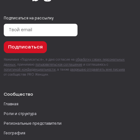
Подписаться на рассылку
Подписаться
Нажимая «Подписаться», я даю согласие на
обработку своих персональных
данных
, принимаю
пользовательское соглашение
и соглашаюсь с
политикой конфиденциальности
, а также
разрешаю отправлять мне письма
от сообщества PRO Женщин.
Сообщество
Главная
Роли и структура
Региональные представители
География