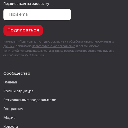
Подписаться на рассылку
Подписаться
Нажимая «Подписаться», я даю согласие на
обработку своих персональных
данных
, принимаю
пользовательское соглашение
и соглашаюсь с
политикой конфиденциальности
, а также
разрешаю отправлять мне письма
от сообщества PRO Женщин.
Сообщество
Главная
Роли и структура
Региональные представители
География
Медиа
Новости