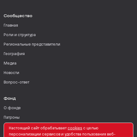
Сообщество
Главная
Роли и структура
Региональные представители
География
Медиа
Новости
Вопрос-ответ
Фонд
О фонде
Патроны
Поддержать
Настоящий сайт обрабатывает
сookies
с целью
персонализации сервисов и удобства пользования веб-
Для СМИ