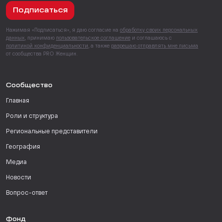
Подписаться
Нажимая «Подписаться», я даю согласие на
обработку своих персональных
данных
, принимаю
пользовательское соглашение
и соглашаюсь с
политикой конфиденциальности
, а также
разрешаю отправлять мне письма
от сообщества PRO Женщин.
Сообщество
Главная
Роли и структура
Региональные представители
География
Медиа
Новости
Вопрос-ответ
Фонд