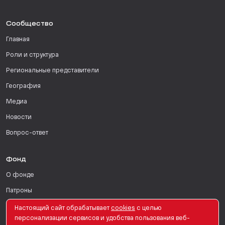
Сообщество
Главная
Роли и структура
Региональные представители
География
Медиа
Новости
Вопрос-ответ
Фонд
О фонде
Патроны
Поддержать
Настоящий сайт обрабатывает
сookies
с целью
персонализации сервисов и удобства пользования веб-
Для СМИ