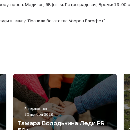
ресу: просп. Медиков, 5В (ст. м. Петроградская) Время: 19-0
бсудить книгу "Правила богатства Уоррен Баффет"
Владивосток
22 ноября 2028
Тамара Володькина Леди PR