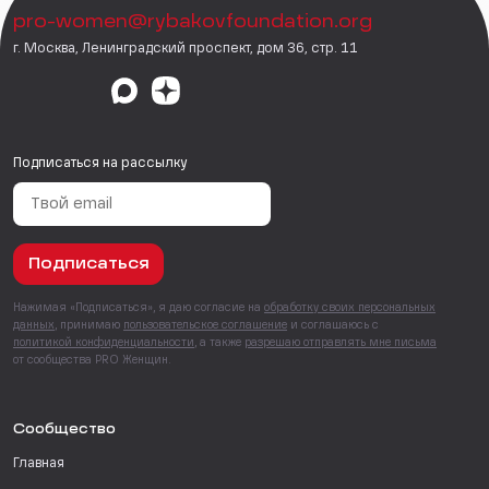
pro-women@rybakovfoundation.org
г. Москва, Ленинградский проспект, дом 36, стр. 11
Подписаться на рассылку
Подписаться
Нажимая «Подписаться», я даю согласие на
обработку своих персональных
данных
, принимаю
пользовательское соглашение
и соглашаюсь с
политикой конфиденциальности
, а также
разрешаю отправлять мне письма
от сообщества PRO Женщин.
Сообщество
Главная