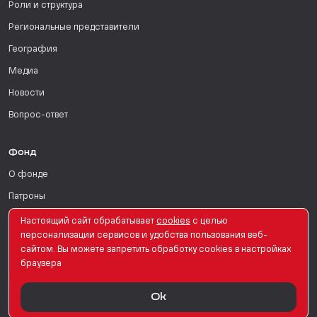
Роли и структура
Региональные представители
География
Медиа
Новости
Вопрос-ответ
Фонд
О фонде
Патроны
Поддержать
Настоящий сайт обрабатывает
сookies
с целью
персонализации сервисов и удобства пользования веб-
Для СМИ
сайтом. Вы можете запретить обработку сookies в настройках
браузера
English Version
Ok
© PRO Женщин. Все права защищены. 2026