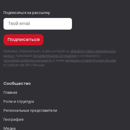
Подписаться на рассылку
Подписаться
Нажимая «Подписаться», я даю согласие на
обработку своих персональных
данных
, принимаю
пользовательское соглашение
и соглашаюсь с
политикой конфиденциальности
, а также
разрешаю отправлять мне письма
от сообщества PRO Женщин.
Сообщество
Главная
Роли и структура
Региональные представители
География
Медиа