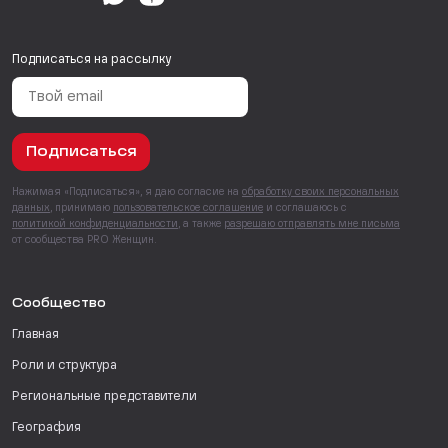
Подписаться на рассылку
Подписаться
Нажимая «Подписаться», я даю согласие на
обработку своих персональных
данных
, принимаю
пользовательское соглашение
и соглашаюсь с
политикой конфиденциальности
, а также
разрешаю отправлять мне письма
от сообщества PRO Женщин.
Сообщество
Главная
Роли и структура
Региональные представители
География