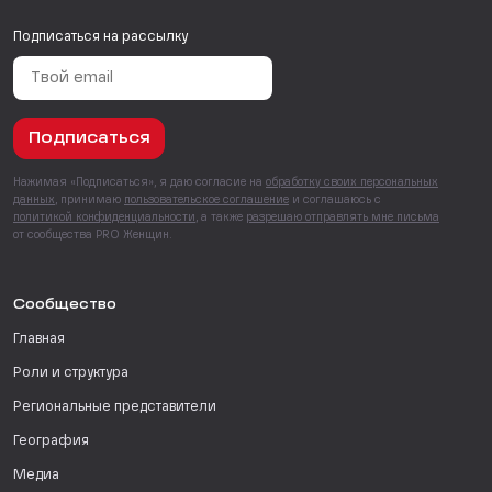
Подписаться на рассылку
Подписаться
Нажимая «Подписаться», я даю согласие на
обработку своих персональных
данных
, принимаю
пользовательское соглашение
и соглашаюсь с
политикой конфиденциальности
, а также
разрешаю отправлять мне письма
от сообщества PRO Женщин.
Сообщество
Главная
Роли и структура
Региональные представители
География
Медиа