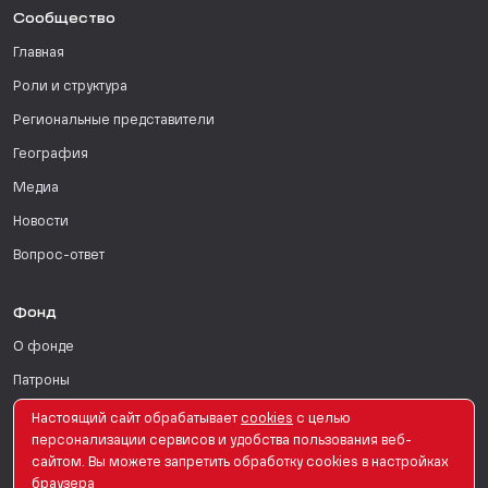
Сообщество
Главная
Роли и структура
Региональные представители
География
Медиа
Новости
Вопрос-ответ
Фонд
О фонде
Патроны
Поддержать
Настоящий сайт обрабатывает
сookies
с целью
персонализации сервисов и удобства пользования веб-
Для СМИ
сайтом. Вы можете запретить обработку сookies в настройках
браузера