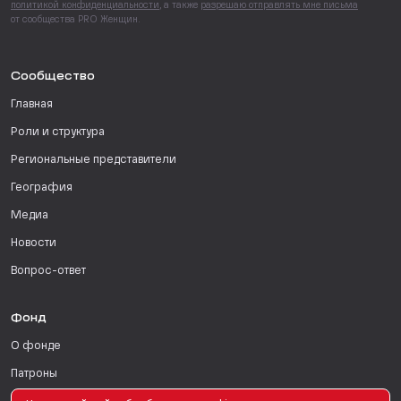
политикой конфиденциальности
, а также
разрешаю отправлять мне письма
от сообщества PRO Женщин.
Сообщество
Главная
Роли и структура
Региональные представители
География
Медиа
Новости
Вопрос-ответ
Фонд
О фонде
Патроны