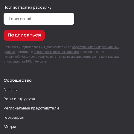
Подписаться на рассылку
Подписаться
Нажимая «Подписаться», я даю согласие на
обработку своих персональных
данных
, принимаю
пользовательское соглашение
и соглашаюсь с
политикой конфиденциальности
, а также
разрешаю отправлять мне письма
от сообщества PRO Женщин.
Сообщество
Главная
Роли и структура
Региональные представители
География
Медиа