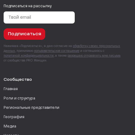
Подписаться на рассылку
Подписаться
Нажимая «Подписаться», я даю согласие на
обработку своих персональных
данных
, принимаю
пользовательское соглашение
и соглашаюсь с
политикой конфиденциальности
, а также
разрешаю отправлять мне письма
от сообщества PRO Женщин.
Сообщество
Главная
Роли и структура
Региональные представители
География
Медиа