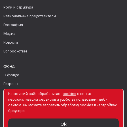
Роли и структура
Региональные представители
География
Медиа
Новости
Вопрос-ответ
Фонд
О фонде
Патроны
Поддержать
Настоящий сайт обрабатывает
сookies
с целью
персонализации сервисов и удобства пользования веб-
Для СМИ
сайтом. Вы можете запретить обработку сookies в настройках
браузера
English Version
Ok