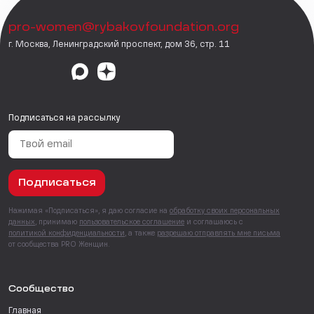
pro-women@rybakovfoundation.org
г. Москва, Ленинградский проспект, дом 36, стр. 11
Подписаться на рассылку
Подписаться
Нажимая «Подписаться», я даю согласие на
обработку своих персональных
данных
, принимаю
пользовательское соглашение
и соглашаюсь с
политикой конфиденциальности
, а также
разрешаю отправлять мне письма
от сообщества PRO Женщин.
Сообщество
Главная