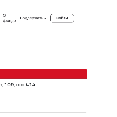
О
Поддержать
Войти
фонде
е, 109, оф.414