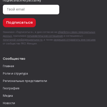
Подписаться на рассылку
Подписаться
Нажимая «Подписаться», я даю согласие на
обработку своих персональных
данных
, принимаю
пользовательское соглашение
и соглашаюсь с
политикой конфиденциальности
, а также
разрешаю отправлять мне письма
от сообщества PRO Женщин.
Сообщество
Главная
Роли и структура
Региональные представители
География
Медиа
Новости