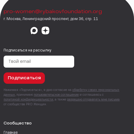
pro-women@rybakovfoundation.org
г. Москва, Ленинградский проспект, дом 36, стр. 11
Подписаться на рассылку
Подписаться
Нажимая «Подписаться», я даю согласие на
обработку своих персональных
данных
, принимаю
пользовательское соглашение
и соглашаюсь с
политикой конфиденциальности
, а также
разрешаю отправлять мне письма
от сообщества PRO Женщин.
Сообщество
Главная