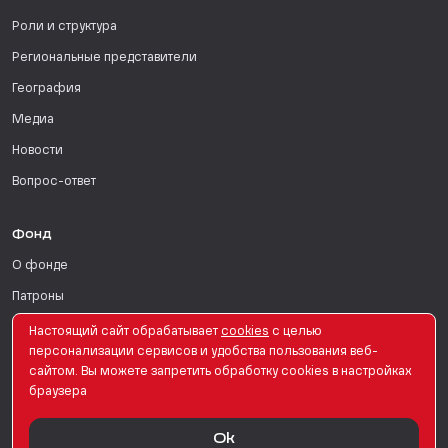
Роли и структура
Региональные представители
География
Медиа
Новости
Вопрос-ответ
Фонд
О фонде
Патроны
Поддержать
Настоящий сайт обрабатывает
сookies
с целью
персонализации сервисов и удобства пользования веб-
Для СМИ
сайтом. Вы можете запретить обработку сookies в настройках
браузера
English Version
Ok