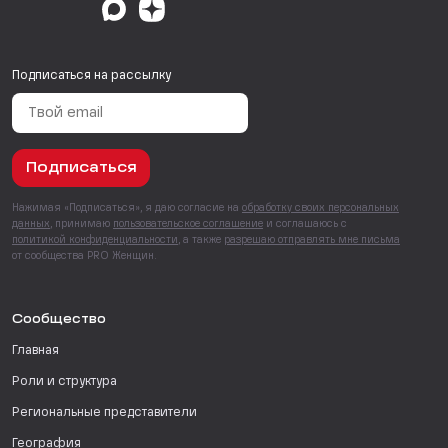
Подписаться на рассылку
Подписаться
Нажимая «Подписаться», я даю согласие на
обработку своих персональных
данных
, принимаю
пользовательское соглашение
и соглашаюсь с
политикой конфиденциальности
, а также
разрешаю отправлять мне письма
от сообщества PRO Женщин.
Сообщество
Главная
Роли и структура
Региональные представители
География