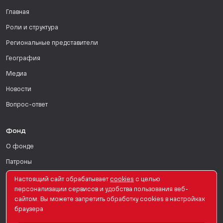
Главная
Роли и структура
Региональные представители
География
Медиа
Новости
Вопрос-ответ
Фонд
О фонде
Патроны
Поддержать
Настоящий сайт обрабатывает
сookies
с целью
персонализации сервисов и удобства пользования веб-
Для СМИ
сайтом. Вы можете запретить обработку сookies в настройках
браузера
English Version