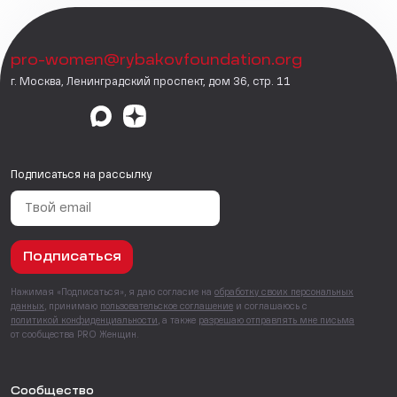
pro-women@rybakovfoundation.org
г. Москва, Ленинградский проспект, дом 36, стр. 11
Подписаться на рассылку
Подписаться
Нажимая «Подписаться», я даю согласие на
обработку своих персональных
данных
, принимаю
пользовательское соглашение
и соглашаюсь с
политикой конфиденциальности
, а также
разрешаю отправлять мне письма
от сообщества PRO Женщин.
Сообщество