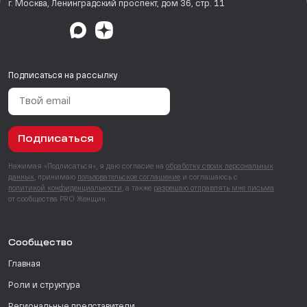
г. Москва, Ленинградский проспект, дом 36, стр. 11
Подписаться на рассылку
Подписаться
Нажимая «Подписаться», я даю согласие на
обработку своих персональных
данных
, принимаю
пользовательское соглашение
и соглашаюсь с
политикой конфиденциальности
, а также
разрешаю отправлять мне письма
от сообщества PRO Женщин.
Сообщество
Главная
Роли и структура