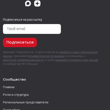
Подписаться на рассылку
Подписаться
Нажимая «Подписаться», я даю согласие на
обработку своих персональных
данных
, принимаю
пользовательское соглашение
и соглашаюсь с
политикой конфиденциальности
, а также
разрешаю отправлять мне письма
от сообщества PRO Женщин.
Сообщество
Главная
Роли и структура
Региональные представители