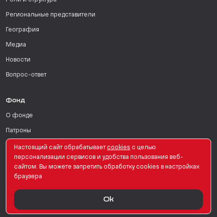
Роли и структура
Региональные представители
География
Медиа
Новости
Вопрос-ответ
Фонд
О фонде
Патроны
Поддержать
Настоящий сайт обрабатывает
сookies
с целью
персонализации сервисов и удобства пользования веб-
Для СМИ
сайтом. Вы можете запретить обработку сookies в настройках
браузера
English Version
Ok
© PRO Женщин. Все права защищены. 2026