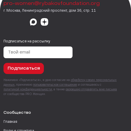
pro-women@rybakovfoundation.org
г. Москва, Ленинградский проспект, дом 36, стр. 11
Подписаться на рассылку
Подписаться
Нажимая «Подписаться», я даю согласие на
обработку своих персональных
данных
, принимаю
пользовательское соглашение
и соглашаюсь с
политикой конфиденциальности
, а также
разрешаю отправлять мне письма
от сообщества PRO Женщин.
Сообщество
Главная