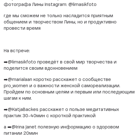
фотографа Лины Instagram: @limasikfoto
где мы сможем не только насладится приятным
общением и творчеством Лины, но и продуктивно
провести время
На встрече:
➡️@limasikfoto проведёт в свой мир творчества и
поделится своим вдохновением
➡️@marialaan коротко расскажет о сообществе
pro_women и о важности женской самореализации.
Пройдем по основным целям и первым или последующим
шагам к ним.
➡️@KatjaBackes расскажет о пользе медитативных
практик 30-40мин с короткой практикой
а ➡️@Irina Janet полезную информацию о здоровом
питании 20мин