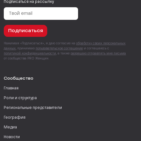
Подписаться на рассылку
Подписаться
Нажимая «Подписаться», я даю согласие на
обработку своих персональных
данных
, принимаю
пользовательское соглашение
и соглашаюсь с
политикой конфиденциальности
, а также
разрешаю отправлять мне письма
от сообщества PRO Женщин.
Сообщество
Главная
Роли и структура
Региональные представители
География
Медиа
Новости