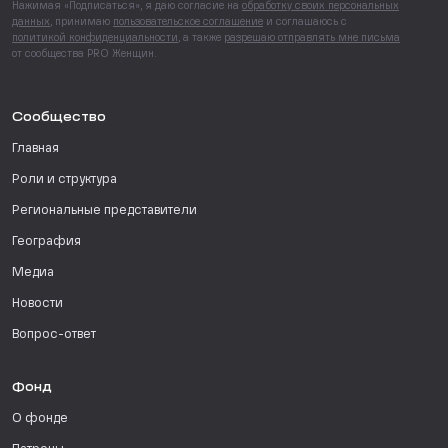
Нажимая «Подписаться», я даю согласие на
обработку своих персональных
данных
, принимаю
пользовательское соглашение
и соглашаюсь с
политикой конфиденциальности
, а также
разрешаю отправлять мне письма
от сообщества PRO Женщин.
Сообщество
Главная
Роли и структура
Региональные представители
География
Медиа
Новости
Вопрос-ответ
Фонд
О фонде