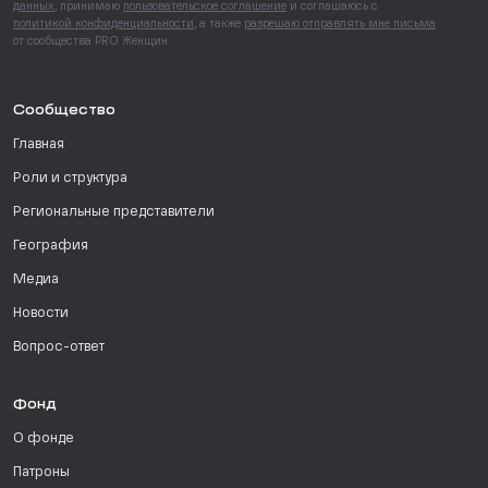
данных
, принимаю
пользовательское соглашение
и соглашаюсь с
политикой конфиденциальности
, а также
разрешаю отправлять мне письма
от сообщества PRO Женщин.
Сообщество
Главная
Роли и структура
Региональные представители
География
Медиа
Новости
Вопрос-ответ
Фонд
О фонде
Патроны