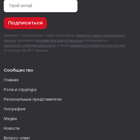
Подписаться
Нажимая «Подписаться», я даю согласие на
обработку своих персональных
данных
, принимаю
пользовательское соглашение
и соглашаюсь с
политикой конфиденциальности
, а также
разрешаю отправлять мне письма
от сообщества PRO Женщин.
Сообщество
Главная
Роли и структура
Региональные представители
География
Медиа
Новости
Вопрос-ответ