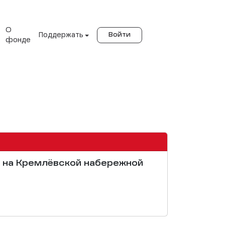
О
Поддержать
Войти
фонде
ан на Кремлёвской набережной