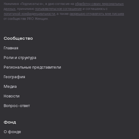
Нажимая «Подписаться», я даю согласие на
обработку своих персональных
данных
, принимаю
пользовательское соглашение
и соглашаюсь с
политикой конфиденциальности
, а также
разрешаю отправлять мне письма
от сообщества PRO Женщин.
Сообщество
Главная
Роли и структура
Региональные представители
География
Медиа
Новости
Вопрос-ответ
Фонд
О фонде