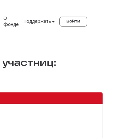
О
Поддержать
Войти
фонде
участниц: