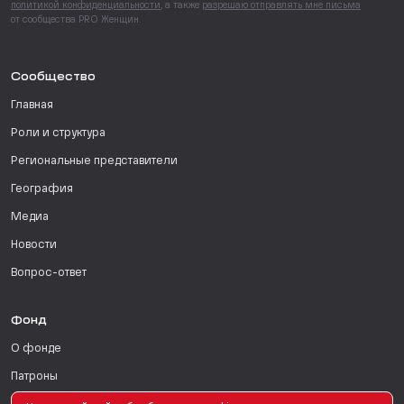
политикой конфиденциальности
, а также
разрешаю отправлять мне письма
от сообщества PRO Женщин.
Сообщество
Главная
Роли и структура
Региональные представители
География
Медиа
Новости
Вопрос-ответ
Фонд
О фонде
Патроны