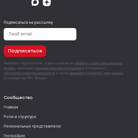
Подписаться на рассылку
Подписаться
Нажимая «Подписаться», я даю согласие на
обработку своих персональных
данных
, принимаю
пользовательское соглашение
и соглашаюсь с
политикой конфиденциальности
, а также
разрешаю отправлять мне письма
от сообщества PRO Женщин.
Сообщество
Главная
Роли и структура
Региональные представители
География