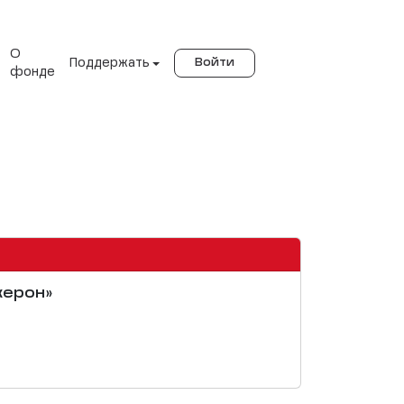
О
Поддержать
Войти
фонде
жерон»