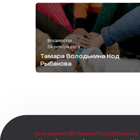
Владивосток
24 октября 2029
Тамара Володькина Код
Рыбакова
pro-women@rybakovfoundation.org