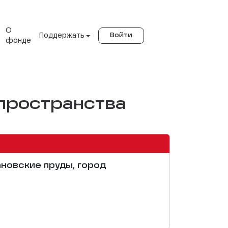
О
Поддержать
Войти
фонде
пространства
ановские пруды, город