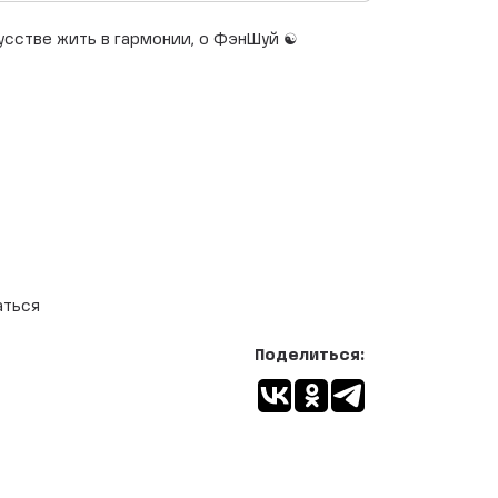
сстве жить в гармонии, о ФэнШуй ☯️
аться
Поделиться: