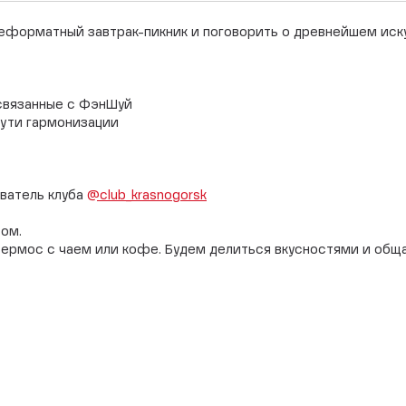
неформатный завтрак-пикник и поговорить о древнейшем иску
 связанные с ФэнШуй
 пути гармонизации
ватель клуба
@club_krasnogorsk
сом.
 термос с чаем или кофе. Будем делиться вкусностями и общ