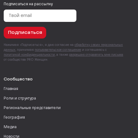
Подписаться на рассылку
Подписаться
Нажимая «Подписаться», я даю согласие на
обработку своих персональных
данных
, принимаю
пользовательское соглашение
и соглашаюсь с
политикой конфиденциальности
, а также
разрешаю отправлять мне письма
от сообщества PRO Женщин.
Сообщество
Главная
Роли и структура
Региональные представители
География
Медиа
Новости