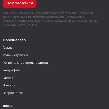
Подписаться
Нажимая «Подписаться», я даю согласие на
обработку своих персональных
данных
, принимаю
пользовательское соглашение
и соглашаюсь с
политикой конфиденциальности
, а также
разрешаю отправлять мне письма
от сообщества PRO Женщин.
Сообщество
Главная
Роли и структура
Региональные представители
География
Медиа
Новости
Вопрос-ответ
Фонд