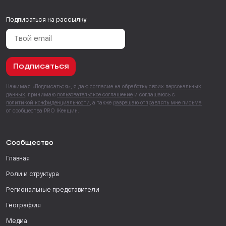
Подписаться на рассылку
Подписаться
Нажимая «Подписаться», я даю согласие на
обработку своих персональных
данных
, принимаю
пользовательское соглашение
и соглашаюсь с
политикой конфиденциальности
, а также
разрешаю отправлять мне письма
от сообщества PRO Женщин.
Сообщество
Главная
Роли и структура
Региональные представители
География
Медиа