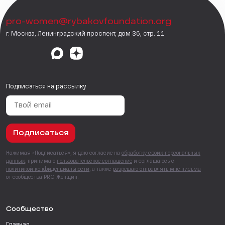
pro-women@rybakovfoundation.org
г. Москва, Ленинградский проспект, дом 36, стр. 11
Подписаться на рассылку
Подписаться
Нажимая «Подписаться», я даю согласие на
обработку своих персональных
данных
, принимаю
пользовательское соглашение
и соглашаюсь с
политикой конфиденциальности
, а также
разрешаю отправлять мне письма
от сообщества PRO Женщин.
Сообщество