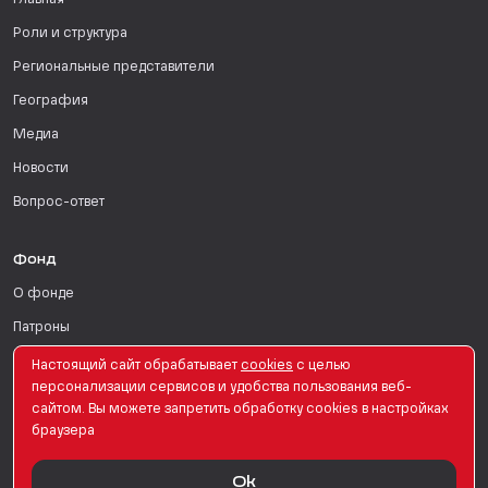
Главная
Роли и структура
Региональные представители
География
Медиа
Новости
Вопрос-ответ
Фонд
О фонде
Патроны
Поддержать
Настоящий сайт обрабатывает
сookies
с целью
персонализации сервисов и удобства пользования веб-
Для СМИ
сайтом. Вы можете запретить обработку сookies в настройках
браузера
English Version
Ok