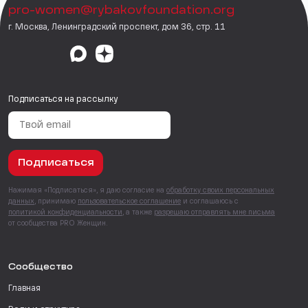
pro-women@rybakovfoundation.org
г. Москва, Ленинградский проспект, дом 36, стр. 11
Подписаться на рассылку
Подписаться
Нажимая «Подписаться», я даю согласие на
обработку своих персональных
данных
, принимаю
пользовательское соглашение
и соглашаюсь с
политикой конфиденциальности
, а также
разрешаю отправлять мне письма
от сообщества PRO Женщин.
Сообщество
Главная