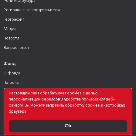
Роли и структура
Региональные представители
География
Медиа
Новости
Вопрос-ответ
Фонд
О фонде
Патроны
Поддержать
Настоящий сайт обрабатывает
сookies
с целью
персонализации сервисов и удобства пользования веб-
Для СМИ
сайтом. Вы можете запретить обработку сookies в настройках
браузера
English Version
Ok
© PRO Женщин. Все права защищены. 2026