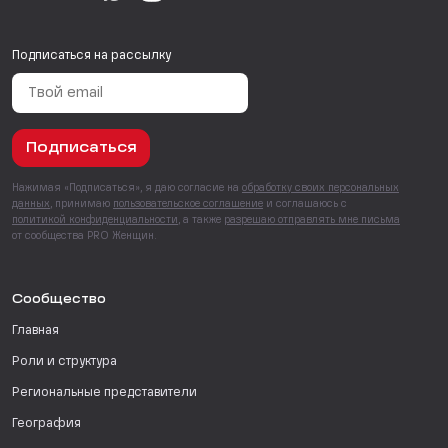
Подписаться на рассылку
Подписаться
Нажимая «Подписаться», я даю согласие на
обработку своих персональных
данных
, принимаю
пользовательское соглашение
и соглашаюсь с
политикой конфиденциальности
, а также
разрешаю отправлять мне письма
от сообщества PRO Женщин.
Сообщество
Главная
Роли и структура
Региональные представители
География