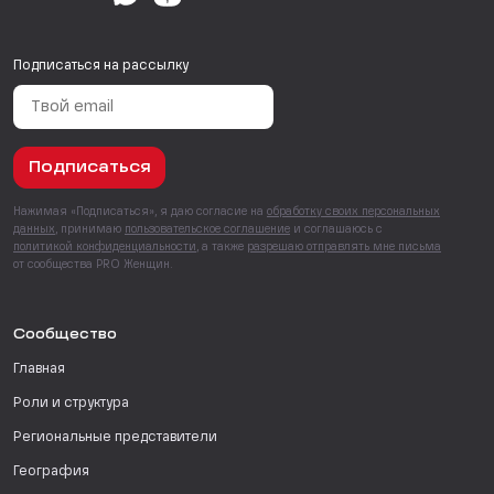
Подписаться на рассылку
Подписаться
Нажимая «Подписаться», я даю согласие на
обработку своих персональных
данных
, принимаю
пользовательское соглашение
и соглашаюсь с
политикой конфиденциальности
, а также
разрешаю отправлять мне письма
от сообщества PRO Женщин.
Сообщество
Главная
Роли и структура
Региональные представители
География