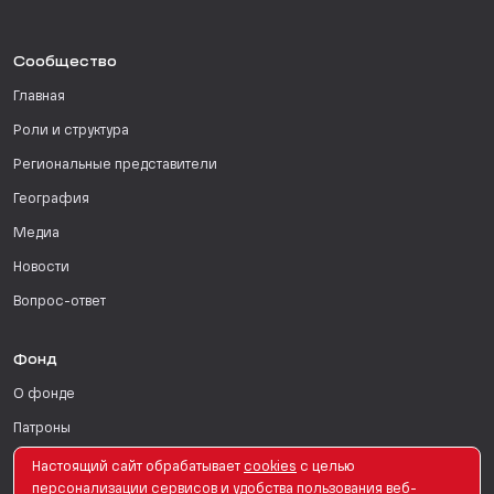
Сообщество
Главная
Роли и структура
Региональные представители
География
Медиа
Новости
Вопрос-ответ
Фонд
О фонде
Патроны
Поддержать
Настоящий сайт обрабатывает
сookies
с целью
персонализации сервисов и удобства пользования веб-