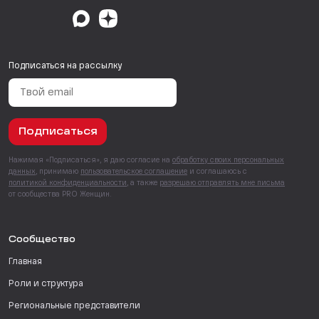
Подписаться на рассылку
Подписаться
Нажимая «Подписаться», я даю согласие на
обработку своих персональных
данных
, принимаю
пользовательское соглашение
и соглашаюсь с
политикой конфиденциальности
, а также
разрешаю отправлять мне письма
от сообщества PRO Женщин.
Сообщество
Главная
Роли и структура
Региональные представители