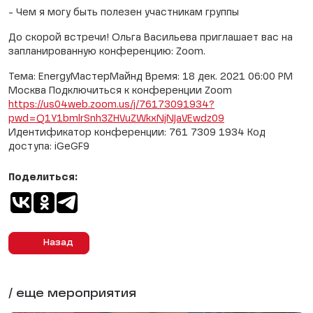
- Чем я могу быть полезен участникам группы
До скорой встречи! Ольга Васильева приглашает вас на
запланированную конференцию: Zoom.
Тема: EnergyМастерМайнд Время: 18 дек. 2021 06:00 PM
Москва Подключиться к конференции Zoom
https://us04web.zoom.us/j/76173091934?
pwd=Q1Y1bmlrSnh3ZHVuZWkxNjNJaVEwdz09
Идентификатор конференции: 761 7309 1934 Код
доступа: iGeGF9
Поделиться:
Назад
/ еще мероприятия