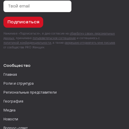
Подписаться
Нажимая «Подписаться», я даю согласие на
обработку своих персональных
данных
, принимаю
пользовательское соглашение
и соглашаюсь с
политикой конфиденциальности
, а также
разрешаю отправлять мне письма
от сообщества PRO Женщин.
Сообщество
Главная
Роли и структура
Региональные представители
География
Медиа
Новости
Вопрос-ответ