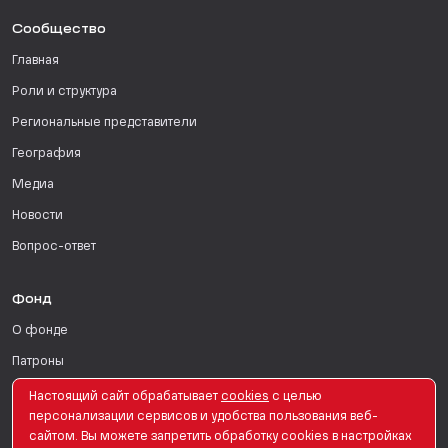
Сообщество
Главная
Роли и структура
Региональные представители
География
Медиа
Новости
Вопрос-ответ
Фонд
О фонде
Патроны
Поддержать
Настоящий сайт обрабатывает
сookies
с целью
персонализации сервисов и удобства пользования веб-
Для СМИ
сайтом. Вы можете запретить обработку сookies в настройках