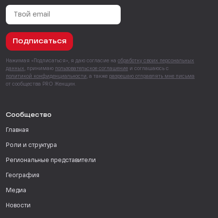
Подписаться
Нажимая «Подписаться», я даю согласие на
обработку своих персональных
данных
, принимаю
пользовательское соглашение
и соглашаюсь с
политикой конфиденциальности
, а также
разрешаю отправлять мне письма
от сообщества PRO Женщин.
Сообщество
Главная
Роли и структура
Региональные представители
География
Медиа
Новости