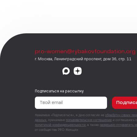
pro-women@rybakovfoundation.org
г. Москва, Ленинградский проспект, дом 36, стр. 11
Подписаться на рассылку
Подпис
Нажимая «Подписаться», я даю согласие на
обработку своих пе
данных
, принимаю
пользовательское соглашение
и соглашаюсь 
политикой конфиденциальности
, а также
разрешаю отправлять 
от сообщества PRO Женщин.