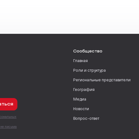
Сообщество
Главная
Роли и структура
Региональные представители
География
Медиа
аться
Новости
рсональных
Вопрос-ответ
с
мне письма