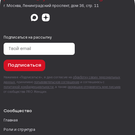
г. Москва, Ленинградский проспект, дом 36, стр. 11
Подписаться на рассылку
Подписаться
Нажимая «Подписаться», я даю согласие на
обработку своих персональных
данных
, принимаю
пользовательское соглашение
и соглашаюсь с
политикой конфиденциальности
, а также
разрешаю отправлять мне письма
от сообщества PRO Женщин.
Сообщество
Главная
Роли и структура